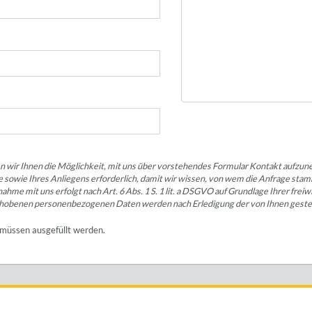
ten wir Ihnen die Möglichkeit, mit uns über vorstehendes Formular Kontakt aufz
se sowie Ihres Anliegens erforderlich, damit wir wissen, von wem die Anfrage s
e mit uns erfolgt nach Art. 6 Abs. 1 S. 1 lit. a DSGVO auf Grundlage Ihrer freiwil
hobenen personenbezogenen Daten werden nach Erledigung der von Ihnen gestel
müssen ausgefüllt werden.