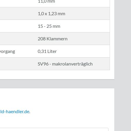
11,0 mm
1,0 x 1,23 mm
15 - 25 mm
208 Klammern
bvorgang
0,31 Liter
SV96 - makrolanverträglich
ld-haendler.de
.