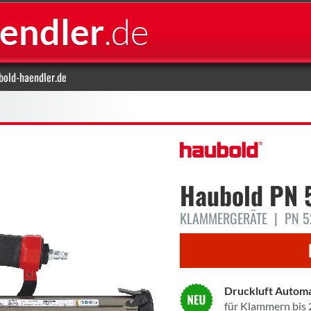
.de
endler
old-haendler.de
Haubold
PN 
KLAMMERGERÄTE | PN 5
Druckluft Automa
für Klammern bis