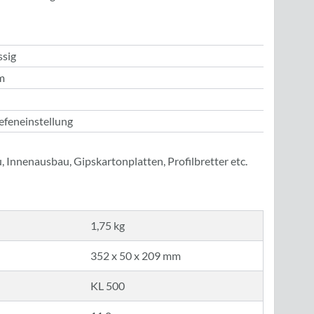
ssig
m
efeneinstellung
 Innenausbau, Gipskartonplatten, Profilbretter etc.
1,75 kg
352 x 50 x 209 mm
KL 500