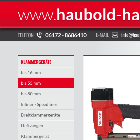
www.
haubold-ha
E-MAIL
info@haub
TELEFON
06172 - 8686410
KLAMMERGERÄTE
bis 16 mm
bis 55 mm
bis 80 mm
Inliner · Speedliner
Breitklammergeräte
Heftzangen
Klammergerät