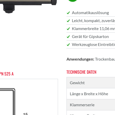
Automatikauslösung
Leicht, kompakt, zuverlä
Klammerbreite 11,06 m
Gerät für Gipskarton
Werkzeuglose Eintreibti
Anwendungen:
Trockenbau,
TECHNISCHE DATEN
PN 525 A
Gewicht
Länge x Breite x Höhe
Klammerserie