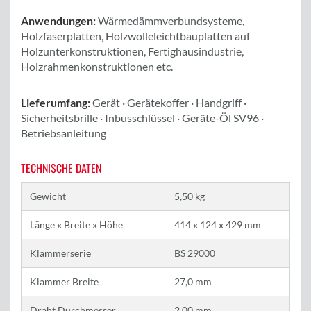
Anwendungen:
Wärmedämmverbundsysteme,
Holzfaserplatten, Holzwolleleichtbauplatten auf
Holzunterkonstruktionen, Fertighausindustrie,
Holzrahmenkonstruktionen etc.
Lieferumfang:
Gerät · Gerätekoffer · Handgriff ·
Sicherheitsbrille · Inbusschlüssel · Geräte-Öl SV96 ·
Betriebsanleitung
TECHNISCHE DATEN
Gewicht
5,50 kg
Länge x Breite x Höhe
414 x 124 x 429 mm
Klammerserie
BS 29000
Klammer Breite
27,0 mm
Draht Durchmesser
2,00 mm