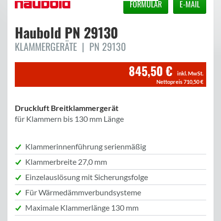
FORMULAR
E-MAIL
Haubold
PN 29130
KLAMMERGERÄTE | PN 29130
845,50 €
inkl. MwSt.
Nettopreis 710,50 €
Druckluft Breitklammergerät
für Klammern bis 130 mm Länge
Klammerinnenführung serienmäßig
Klammerbreite 27,0 mm
Einzelauslösung mit Sicherungsfolge
Für Wärmedämmverbundsysteme
Maximale Klammerlänge 130 mm