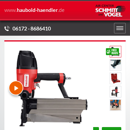
www.
haubold-haendler
.de
06172 - 8686410