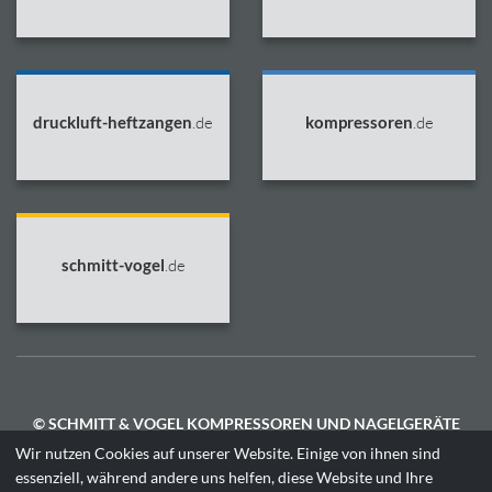
druckluft-heftzangen
.de
kompressoren
.de
schmitt-vogel
.de
© SCHMITT & VOGEL KOMPRESSOREN UND NAGELGERÄTE
GMBH.
Wir nutzen Cookies auf unserer Website. Einige von ihnen sind
Alle Rechte vorbehalten. Alle Marken, Logos und Produktbilder
essenziell, während andere uns helfen, diese Website und Ihre